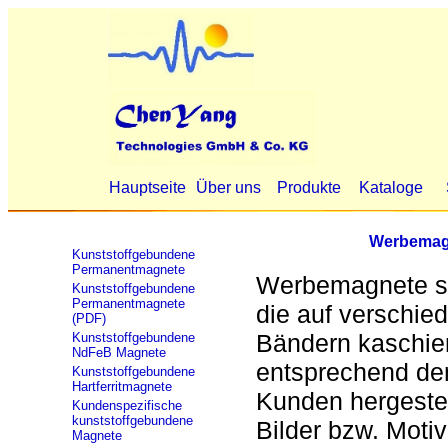
Hauptseite
Über uns
Produkte
Kataloge
Werbemagn
Kunststoffgebundene
Permanentmagnete
Werbemagnete sin
Kunststoffgebundene
Permanentmagnete
die auf verschi
(PDF)
Bändern kaschie
Kunststoffgebundene
NdFeB Magnete
entsprechend de
Kunststoffgebundene
Hartferritmagnete
Kunden hergestel
Kundenspezifische
kunststoffgebundene
Bilder bzw. Moti
Magnete