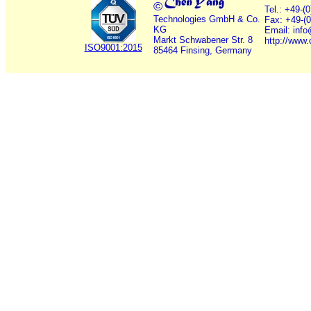
©
Tel.: +49-(
Technologies GmbH & Co.
Fax: +49-(
KG
Email: inf
Markt Schwabener Str. 8
http://www
ISO9001:2015
85464 Finsing, Germany