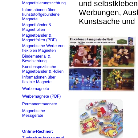
und selbstkleben
Magnetisierungsrichtung
Informationen über
Werbungen, Ausb
kunststoffgebundene
Magnete
Kunstsache und I
Magnetbänder &
Magnetfolien
Magnetbänder &
Magnetfolien (PDF)
Magnetische Werte von
flexiblen Magneten
Bindematerial &
Beschichtung
Kundenspezifische
Magnetbänder & -folien
Informationen über
flexible Magnete
Werbemagnete
Werbemagnete (PDF)
Permanentmagnete
Magnetische
Messgeräte
Online-Rechner: